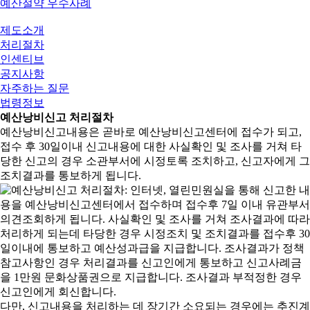
예산절약 우수사례
예
제도소개
산
처리절차
낭
인센티브
비
공지사항
신
자주하는 질문
고
법령정보
제
예산낭비신고 처리절차
도
예산낭비신고내용은 곧바로 예산낭비신고센터에 접수가 되고,
접수 후 30일이내 신고내용에 대한 사실확인 및 조사를 거쳐 타
당한 신고의 경우 소관부서에 시정토록 조치하고, 신고자에게 그
조치결과를 통보하게 됩니다.
다만, 신고내용을 처리하는 데 장기간 소요되는 경우에는 추진계